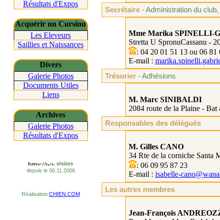
Résultats d'Expos
Secrétaire
- Administration du club
Acquérir un
Cursinu
Mme
Marika
SPINELLI-
Les Eleveurs
Stretta
U
SpronuCassanu
- 
Saillies et Naissances
: 04 20 01 51 13 ou 06 81
E-mail :
marika.spinelli.gabr
Divers
Galerie Photos
Trésorier
- Adhésions
Documents Utiles
Liens
M. Marc SINIBALDI
2084 route de la Plaine - Bat 
Archives
Responsables des délégués
Galerie Photos
Résultats d'Expos
M. Gilles CANO
34 Rte de la corniche Santa 
visites
: 06 09 95 87 23
depuis le 06.11.2006
E-mail :
isabelle-cano@wana
Les autres membres
Réalisation
CHIEN.COM
Jean-François ANDREOZ