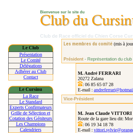
Bienvenue sur le site du
Club de Race officiel du Chien Corse
Cur
Les membres du comité
(mis à jou
Le Club
Présentation
Président
- Représentation du club 
Le Comité
Délégations
Adhérer au Club
M. André FERRARI
Contact
20272
Zalana
: 06 85 65 07 28
Le
Cursinu
E-mail :
andreferrari@hotmail
La Race
Vice-Président
Le Standard
Experts Confirmateurs
Grille de Sélection et
M. Jean Claude VITTORI
Cotation des Géniteurs
Route de la gare
lieu dit
:
Mort
Les Champions
: 06 19 34 18 78
Calendriers
E-mail :
vittori.sylvie@orange