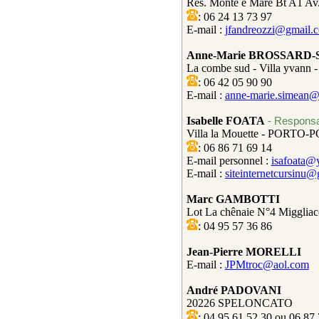
Res
. Monte e Mare
Bt
A1 Av.
: 06 24 13 73 97
E-mail :
jfandreozzi@gmail.
Anne-Marie BROSSARD
La combe sud - Villa
yvann
-
: 06 42 05 90 90
E-mail :
anne-marie.simean@
Isabelle FOATA
- Responsab
Villa la Mouette - PORTO-P
: 06 86 71 69 14
E-mail personnel :
isafoata@
E-mail :
siteinternetcursinu
Marc GAMBOTTI
Lot La chênaie N°4
Miggliac
: 04 95 57 36 86
Jean-Pierre MORELLI
E-mail :
JPMtroc@aol.com
André PADOVANI
20226 SPELONCATO
: 04 95 61 52 30 ou 06 87